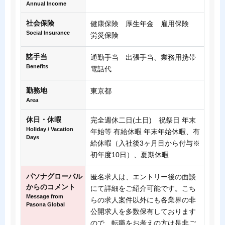
Annual Income
社会保険
健康保険 厚生年金 雇用保険
Social Insurance
労災保険
諸手当
通勤手当 出張手当、業務用携帯
Benefits
電話代
勤務地
東京都
Area
休日・休暇
完全週休二日(土日) 祝祭日 年末
Holiday / Vacation
年始等 有給休暇 年末年始休暇、有
Days
給休暇（入社後3ヶ月目から付与※
初年度10日）、夏期休暇
パソナグローバル
匿名求人は、エントリー後の面談
からのコメント
にて詳細をご紹介可能です。こち
Message from
らの求人案件以外にも各業界の非
Pasona Global
公開求人を多数保有しております
ので、転職をお考えの方は是非ご