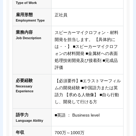
Type of Work
雇用形態
正社員
Employment Type
業務内容
スピーカーマイクロフォン・材料
Job Description
開発を担当します。 【具体的に
は・・】 ■スピーカーマイクロフ
ォンの材料開発 ■金属材への表面
処理技術開発及び接着剤 ■完成品
評価
必要経験
【必須要件】■エラストマーフィル
Necessary
ムの開発経験 ■中国語力または英
Experience
語力 【求める人物像】 ■自ら行動
し、開発して行ける方
語学力
■英語 ： Business level
Language Ability
年収
700万～1000万