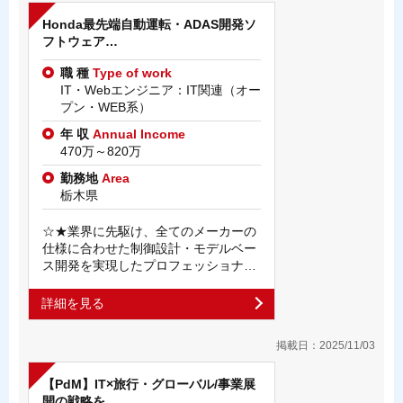
Honda最先端自動運転・ADAS開発ソ
フトウェア…
職 種
Type of work
IT・Webエンジニア：IT関連（オー
プン・WEB系）
年 収
Annual Income
470万～820万
勤務地
Area
栃木県
☆★業界に先駆け、全てのメーカーの
仕様に合わせた制御設計・モデルベー
ス開発を実現したプロフェッショナ…
詳細を見る
掲載日：2025/11/03
【PdM】IT×旅行・グローバル/事業展
開の戦略を…