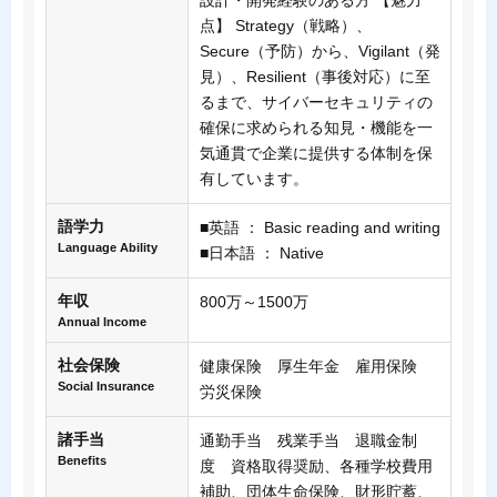
設計・開発経験のある方 【魅力
点】 Strategy（戦略）、
Secure（予防）から、Vigilant（発
見）、Resilient（事後対応）に至
るまで、サイバーセキュリティの
確保に求められる知見・機能を一
気通貫で企業に提供する体制を保
有しています。
語学力
■英語 ： Basic reading and writing
Language Ability
■日本語 ： Native
年収
800万～1500万
Annual Income
社会保険
健康保険 厚生年金 雇用保険
Social Insurance
労災保険
諸手当
通勤手当 残業手当 退職金制
Benefits
度 資格取得奨励、各種学校費用
補助、団体生命保険、財形貯蓄、