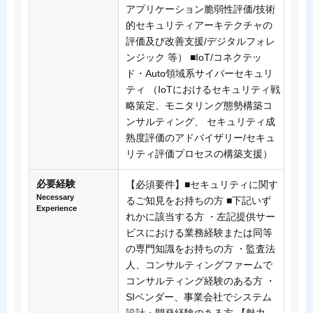
アプリケーション脆弱性評価/技術
的セキュリティアーキテクチャの
評価及び改善支援/デジタルフォレ
ンジック 等） ■IoT/コネクテッ
ド・Auto領域系サイバーセキュリ
ティ （IoTにおけるセキュリティ戦
略策定、モニタリング態勢構築コ
ンサルティング、 セキュリティ成
熟度評価のアドバイザリー/セキュ
リティ評価プロセスの構築支援）
必要経験
【必須要件】■セキュリティに関す
Necessary
るご知見をお持ちの方 ■下記いず
Experience
れかに該当する方 ・左記提供サー
ビスにおける業務経験または同等
の専門知識をお持ちの方 ・監査法
人、コンサルティングファームで
コンサルティング経験のある方 ・
SIベンダー、事業会社でシステム