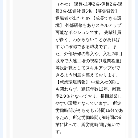
（本社） 課長-主事2名-係長2名-課
員3名-派遣社員5名 【募集背景】
退職者が出たため 【成長できる環
境】 外部研修もありスキルアップ
可能なポジションです。 先輩社員
が多く、わからないことがあれば
すぐに確認できる環境です。 ま
た、外部研修の導入や、入社2年目
以降で大連工場の視察(1週間程度)
等設計職としてスキルアップがで
きるよう制度を整えております。
【就業環境情報】 中途入社9割に
も関わらず、勤続年数12年、離職
率2.9％となっており、長期就業し
やすい環境となっています。 所定
労働時間がそもそも7時間15分であ
るため、所定労働時間が8時間の企
業に比べて、総労働時間は短いで
す。