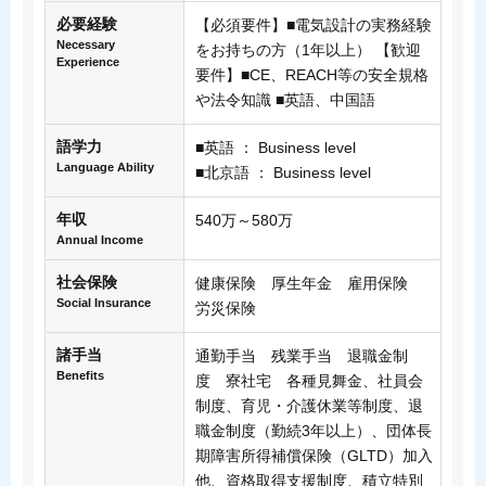
必要経験
【必須要件】■電気設計の実務経験
Necessary
をお持ちの方（1年以上） 【歓迎
Experience
要件】■CE、REACH等の安全規格
や法令知識 ■英語、中国語
語学力
■英語 ： Business level
Language Ability
■北京語 ： Business level
年収
540万～580万
Annual Income
社会保険
健康保険 厚生年金 雇用保険
Social Insurance
労災保険
諸手当
通勤手当 残業手当 退職金制
Benefits
度 寮社宅 各種見舞金、社員会
制度、育児・介護休業等制度、退
職金制度（勤続3年以上）、団体長
期障害所得補償保険（GLTD）加入
他、資格取得支援制度、積立特別