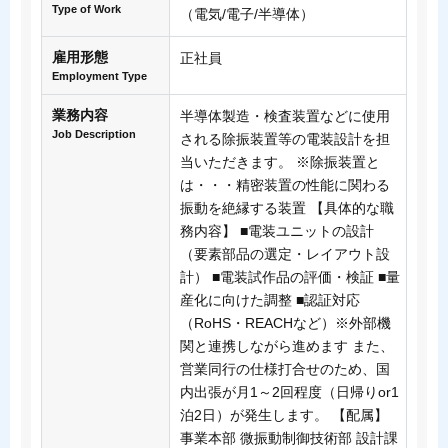
Type of Work
（電気/電子/半導体）
雇用形態
正社員
Employment Type
業務内容
半導体製造・検査装置などに使用
Job Description
される除振装置等の電装設計を担
当いただきます。 ※除振装置と
は・・・精密装置の性能に関わる
振動を絶縁する装置 【具体的な職
務内容】 ■電装ユニットの設計
（要素部品の選定・レイアウト設
計） ■電装試作品の評価・検証 ■量
産化に向けた調整 ■認証対応
（RoHS・REACHなど）※外部機
関と連携しながら進めます また、
営業同行の仕様打合せのため、国
内出張が月1～2回程度（日帰りor1
泊2日）が発生します。 【配属】
事業本部 微振動制御技術部 設計課