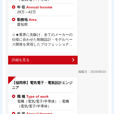
年 収
Annual Income
28万～42万
勤務地
Area
愛知県
☆★業界に先駆け、全てのメーカーの
仕様に合わせた制御設計・モデルベー
ス開発を実現したプロフェッショナ…
詳細を見る
掲載日：2026/06/10
【福岡県】電気電子・電装設計エンジ
ニア
職 種
Type of work
電機（電気/電子/半導体）：電機
（電気/電子/半導体）
年 収
Annual Income