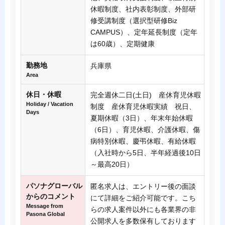
休暇制度、社内表彰制度、外部研
修受講制度（選択型研修Biz
CAMPUS）、定年延長制度（定年
は60歳）、定期健康
勤務地
兵庫県
Area
休日・休暇
完全週休二日(土日) 産休育児休暇
Holiday / Vacation
制度 産休育児休暇実績 祝日、
Days
夏期休暇（3日）、年末年始休暇
（6日）、育児休暇、介護休暇、傷
病特別休暇、慶弔休暇、有給休暇
（入社時から5日、半年経過後10日
～最高20日）
パソナグローバル
匿名求人は、エントリー後の面談
からのコメント
にて詳細をご紹介可能です。こち
Message from
らの求人案件以外にも各業界の非
Pasona Global
公開求人を多数保有しております