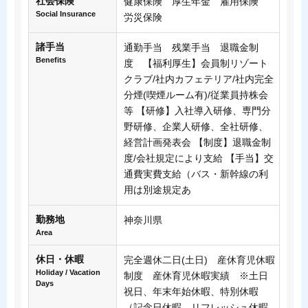
社会保険
健康保険 厚生年金 雇用保険
Social Insurance
労災保険
諸手当
通勤手当 残業手当 退職金制
Benefits
度 【福利厚生】会員制リゾート
クラブ/社内カフェテリア/社内完全
分煙(喫煙ルーム有)/従業員持株会
等 【研修】入社導入研修、専門分
野研修、企業人研修、全社研修、
経営計画発表会 【制度】退職金制
度/会社規定により支給 【手当】交
通費実費支給（バス・新幹線の利
用は別途規定あ
勤務地
神奈川県
Area
休日・休暇
完全週休二日(土日) 産休育児休暇
Holiday / Vacation
制度 産休育児休暇実績 ※土日
Days
祝日、年末年始休暇、特別休暇
（記念日休暇、リフレッシュ休暇