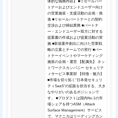
体的な職務内容】 ■リセールパー
トナーおよびエンドユーザー向け
の営業施策・支援活動の企画・推
進 ■リセールパートナーとの契約
交渉および締結業務 ■パートナ
ー・エンドユーザー双方に対する
提案書の作成および提案活動の実
施 ■新規案件創出に向けた営業戦
略の立案とチームでの実行 ■パー
トナーイベントやマーケティング
施策の企画・運営 【配属先】 ネッ
トワークスカンパニー セキュリテ
ィサービス事業部 【特徴・魅力】
■市場を切り拓く“日本発セキュリ
ティSaaS”の拡販を担当する、大き
なやりがいのあるポジションで
す。 ■プロダクトは国内No.1の市
場シェアを持つASM（Attack
Surface Management）サービス
で、マクニカはリーディングカン