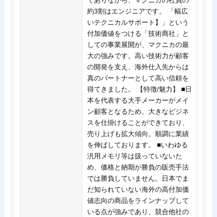
でありながら、マクニカの社員の
約3割はエンジニアです。 「幅広
いテクニカルサポート】」という
付加価値をつける「技術商社」と
しての事業展開が、マクニカの最
大の強みです。高い技術力が顧客
の開発を支え、海外仕入先からは
真のパートナーとして高い信頼を
得てきました。 【特徴/魅力】 ■日
本を代表する大手メーカーがメイ
ン顧客となるため、大きなビジネ
スを仕掛けることができており、
売り上げも拡大傾向。順調に業績
を伸ばしております。 ■いわゆる
汎用メモリ等は扱っていないた
め、価格と納期が勝負の販売手法
では勝負していません。日本でま
だ知られていない海外の高付加価
値志向の商品をラインナップして
いる点が強みであり、競合他社の