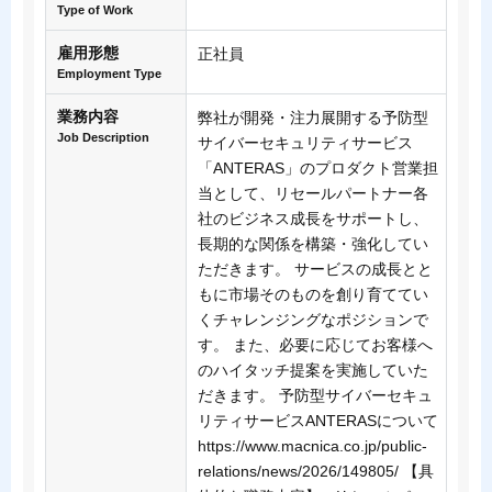
Type of Work
雇用形態
正社員
Employment Type
業務内容
弊社が開発・注力展開する予防型
Job Description
サイバーセキュリティサービス
「ANTERAS」のプロダクト営業担
当として、リセールパートナー各
社のビジネス成長をサポートし、
長期的な関係を構築・強化してい
ただきます。 サービスの成長とと
もに市場そのものを創り育ててい
くチャレンジングなポジションで
す。 また、必要に応じてお客様へ
のハイタッチ提案を実施していた
だきます。 予防型サイバーセキュ
リティサービスANTERASについて
https://www.macnica.co.jp/public-
relations/news/2026/149805/ 【具