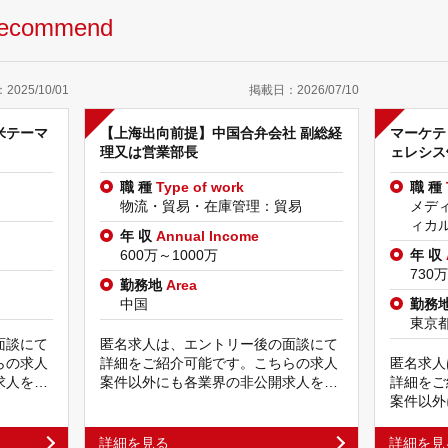
ecommend
025/10/01
掲載日：2026/07/10
米テーマ
【上海出向前提】中国合弁会社 副総経
マーケテ
理又は営業部長
ェレシス
職 種
Type of work
職 種
物流・貿易・在庫管理：貿易
メデ
ィカル
年 収
Annual Income
600万～1000万
年 収
730
勤務地
Area
中国
勤務
東京
面談にて
匿名求人は、エントリー後の面談にて
らの求人
詳細をご紹介可能です。こちらの求人
匿名求人
求人を…
案件以外にも各業界の非公開求人を…
詳細をご
案件以外
詳細を見る
詳細を見