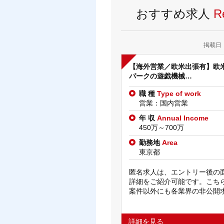
おすすめ求人
R
掲載日：2
【海外営業／欧米出張有】欧
パークの遊戯機械…
職 種
Type of work
営業：国内営業
年 収
Annual Income
450万～700万
勤務地
Area
東京都
匿名求人は、エントリー後の
詳細をご紹介可能です。こち
案件以外にも各業界の非公開
詳細を見る