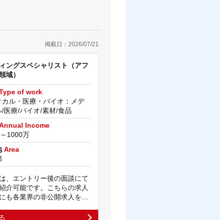
掲載日：2026/07/21
ィングスペシャリスト（アフ
領域）
Type of work
ィカル・医療・バイオ：メデ
/医療/バイオ/素材/食品
Annual Income
万～1000万
地
Area
都
は、エントリー後の面談にて
紹介可能です。こちらの求人
にも各業界の非公開求人を…
る