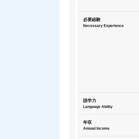
必要経験
Necessary Experience
語学力
Language Ability
年収
Annual Income