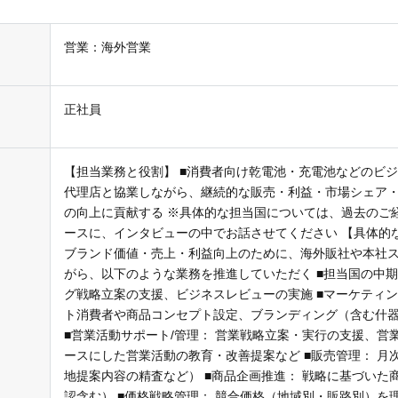
営業：海外営業
正社員
【担当業務と役割】 ■消費者向け乾電池・充電池などのビ
代理店と協業しながら、継続的な販売・利益・市場シェア
の向上に貢献する ※具体的な担当国については、過去のご
ースに、インタビューの中でお話させてください 【具体的
ブランド価値・売上・利益向上のために、海外販社や本社
がら、以下のような業務を推進していただく ■担当国の中
グ戦略立案の支援、ビジネスレビューの実施 ■マーケティン
ト消費者や商品コンセプト設定、ブランディング（含む什器
■営業活動サポート/管理： 営業戦略立案・実行の支援、営
ースにした営業活動の教育・改善提案など ■販売管理： 月次
地提案内容の精査など） ■商品企画推進： 戦略に基づいた
認含む） ■価格戦略管理： 競合価格（地域別・販路別）を