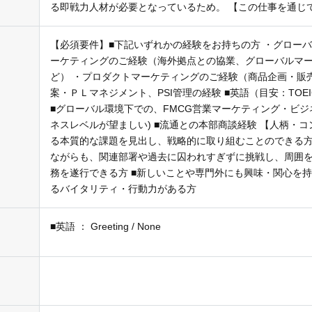
る即戦力人材が必要となっているため。 【この仕事を通じ
【必須要件】■下記いずれかの経験をお持ちの方 ・グロー
ーケティングのご経験（海外拠点との協業、グローバルマ
ど） ・プロダクトマーケティングのご経験（商品企画・販
案・ＰＬマネジメント、PSI管理の経験 ■英語（目安：TOEI
■グローバル環境下での、FMCG営業マーケティング・ビジネ
ネスレベルが望ましい) ■流通との本部商談経験 【人柄・コ
る本質的な課題を見出し、戦略的に取り組むことのできる方
ながらも、関連部署や過去に囚われすぎずに挑戦し、周囲
務を遂行できる方 ■新しいことや専門外にも興味・関心を
るバイタリティ・行動力がある方
■英語 ： Greeting / None