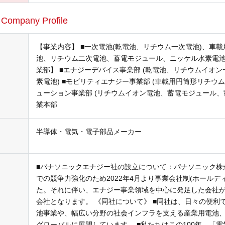
ル
Company Profile
【事業内容】 ■一次電池(乾電池、リチウム一次電池)、車
池、リチウム二次電池、蓄電モジュール、ニッケル水素電池
業部】 ■エナジーデバイス事業部 (乾電池、リチウムイオン
素電池) ■モビリティエナジー事業部 (車載用円筒形リチウム
ューション事業部 (リチウムイオン電池、蓄電モジュール、蓄
業本部
半導体・電気・電子部品メーカー
■パナソニックエナジー社の設立について：パナソニック株
での競争力強化のため2022年4月より事業会社制(ホールデ
た。それに伴い、エナジー事業領域を中心に発足した会社
会社となります。 《同社について》 ■同社は、日々の便利
池事業や、幅広い分野の社会インフラを支える産業用電池、車
グローバルに展開しています。 ■私たちはこの100年、「