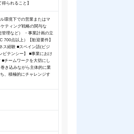
て得られること】
バル環境下での営業またはマ
ーケティング戦略の関与な
売管理など） ・事業計画の立
C 700点以上）【歓迎要件】
ス経験 ■スペイン語(ビジ
ンピテンシー】 ■事業におけ
 ■チームワークを大切にし
を巻き込みながら主体的に業
持ち、積極的にチャレンジす