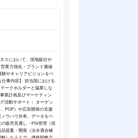
ジネスにおいて、現地販社や
・営業力強化・ブランド価値
経験やキャリアビジョンをベ
な仕事内容】 担当国における
ステークホルダーと協業しな
期事業計画及びマーケティン
グ活動サポート： ターゲッ
、POP）や広告開発の支援
業ノウハウ共有、データをベ
の販売見通し・PSI管理（現
商品提案・開発（法令適合確
理解したうえで、価格戦略立