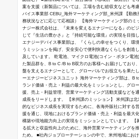
案を支援（新製品については、工場を含む総収支なども考慮
バイス事業部 CEBU_海外マーケティング部_米州課 【勤
務状況などに応じて応相談） 【海外マーケティング部のミッ
ナジー株式会社は、『未来を変えるエナジーになる』のビ
じて『生活の豊かさ』と『持続可能な環境』の実現を目指し
エナジーデバイス事業部は、『くらしの幸せをつくり、環
うミッションを掲げ、安全安心で便利快適なくらしを創造
及しています。 乾電池、マイクロ電池(コイン・ボタン電池
た製品群を、B to C /B to B双方のお客様へお届けして
盤を支えるエナジーとして、グローバルでお役立ちを果たし
ーエナジービジネスユニット 海外マーケティング部は、B t
ランド価値・売上・利益の最大化をミッションとし、グロ
援、売上・利益管理、営業マーケティング活動支援などを
成長をリードします。 【米州課のミッション】 米州課は
的なビジネス成長を実現するために、各海外販社に対する
援を通じ、現地におけるブランド価値・売上・利益を最大
構築や現地能力向上の実現をミッションとしています。 【募
る拡大と収益性向上のために、海外営業マーケティングを
ため。 ■社内ジョブローテーションの中で、米州地域にお