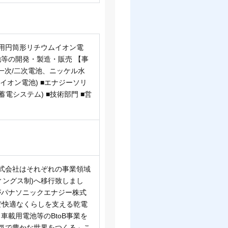
載用円筒形リチウムイオン電
等の開発・製造・販売 【事
一次/二次電池、ニッケル水
イオン電池) ■エナジーソリ
電システム) ■技術部門 ■営
式会社はそれぞれの事業領域
ィングス制)へ移行致しまし
がパナソニックエナジー株式
で快適なくらしを支える乾電
載用電池等のBtoB事業を
電気で豊かな世界をつくる」こ