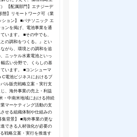
） 【配属部門】エナジーデ
務形態】リモートワーク可（業
ション】 ■パナソニック エ
ジョンを掲げ、電池事業を通
ています。 ■その中でも、
境との調和をつくる。』とい
しながら、環境との調和を追
)、ニッケル水素電池といっ
おり、幅広い分野で、くらしの基
ています。 ■コンシューマ
o C電池ビジネスにおけるブ
ーバル販売戦略立案・実行支
通じ、海外事業の売上・利益
北米・中南米地域における持続
営業マーケティング活動の支
化させる組織体制や仕組みの
集背景】 ■海外事業の更な
推進できる人材強化が必要の
ける戦略立案・実行を推進す