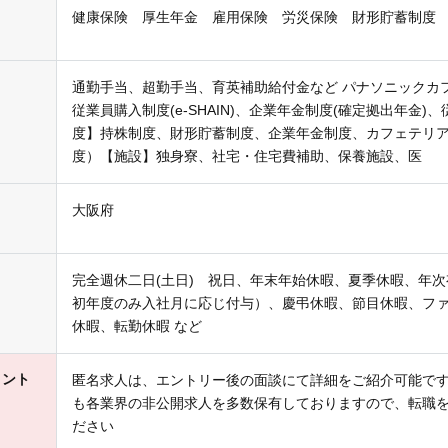
健康保険 厚生年金 雇用保険 労災保険 財形貯蓄制度
通勤手当、超勤手当、育英補助給付金など パナソニックカ
従業員購入制度(e-SHAIN)、企業年金制度(確定拠出年金)
度】持株制度、財形貯蓄制度、企業年金制度、カフェテリ
度）【施設】独身寮、社宅・住宅費補助、保養施設、医
大阪府
完全週休二日(土日) 祝日、年末年始休暇、夏季休暇、年次
初年度のみ入社月に応じ付与）、慶弔休暇、節目休暇、フ
休暇、転勤休暇 など
メント
匿名求人は、エントリー後の面談にて詳細をご紹介可能で
も各業界の非公開求人を多数保有しておりますので、転職
ださい