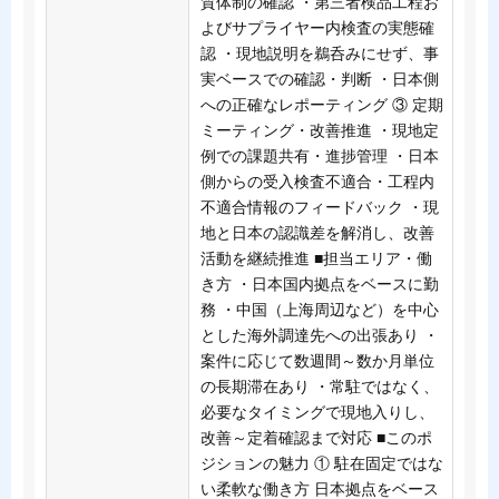
質体制の確認 ・第三者検品工程お
よびサプライヤー内検査の実態確
認 ・現地説明を鵜呑みにせず、事
実ベースでの確認・判断 ・日本側
への正確なレポーティング ③ 定期
ミーティング・改善推進 ・現地定
例での課題共有・進捗管理 ・日本
側からの受入検査不適合・工程内
不適合情報のフィードバック ・現
地と日本の認識差を解消し、改善
活動を継続推進 ■担当エリア・働
き方 ・日本国内拠点をベースに勤
務 ・中国（上海周辺など）を中心
とした海外調達先への出張あり ・
案件に応じて数週間～数か月単位
の長期滞在あり ・常駐ではなく、
必要なタイミングで現地入りし、
改善～定着確認まで対応 ■このポ
ジションの魅力 ① 駐在固定ではな
い柔軟な働き方 日本拠点をベース