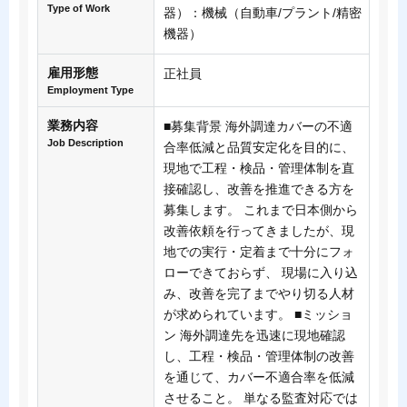
Type of Work
器）：機械（自動車/プラント/精密
機器）
雇用形態
正社員
Employment Type
業務内容
■募集背景 海外調達カバーの不適
Job Description
合率低減と品質安定化を目的に、
現地で工程・検品・管理体制を直
接確認し、改善を推進できる方を
募集します。 これまで日本側から
改善依頼を行ってきましたが、現
地での実行・定着まで十分にフォ
ローできておらず、 現場に入り込
み、改善を完了までやり切る人材
が求められています。 ■ミッショ
ン 海外調達先を迅速に現地確認
し、工程・検品・管理体制の改善
を通じて、カバー不適合率を低減
させること。 単なる監査対応では