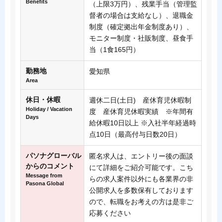
Benefits
（上限3万円）、残業手当（管理監
督者の場合は支給なし）、退職金
制度（確定拠出年金制度あり）、
モニター制度・社販制度、昼食手
当（1食165円）
勤務地
愛知県
Area
休日・休暇
週休二日(土日) 産休育児休暇制
Holiday / Vacation
度 産休育児休暇実績 ※年間有
Days
給休暇10日以上 ※入社半年経過時
点10日（最高付与日数20日）
パソナグローバル
匿名求人は、エントリー後の面談
からのコメント
にて詳細をご紹介可能です。こち
Message from
らの求人案件以外にも各業界の非
Pasona Global
公開求人を多数保有しております
ので、転職をお考えの方は是非ご
応募ください