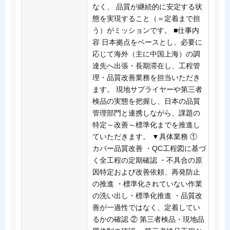
なく、 品質が継続的に安定する状
態を実現すること（＝定着まで担
う）がミッションです。 ■仕事内
容 日本拠点をベースとし、必要に
応じて海外（主に中国上海）の調
達先へ出張・長期滞在し、工程管
理・品質改善業務を担当いただき
ます。 現地サプライヤーや第三者
検品の実態を把握し、日本の品質
管理部門と連携しながら、課題の
特定～改善～標準化までを推進し
ていただきます。 ▼具体業務 ①
カバー品質改善 ・QC工程図に基づ
く全工程の定期確認 ・不具合の原
因特定および改善依頼、再発防止
の推進 ・標準化されていない作業
の洗い出し・標準化推進 ・品質改
善が一過性ではなく、定着してい
るかの確認 ② 第三者検品・現地品