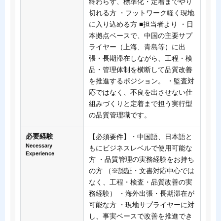
終わらず、標準化・定着までやり
切れる方 ・フットワーク軽く現地
に入り込める方 ■担当者より ・日
本拠点ベースで、中国の主要サプ
ライヤー（上海、青島等）に出
張・長期滞在しながら、工程・検
品・管理体制を横断して品質改善
を推進するポジション。 ・監査対
応ではなく、不良を出させない仕
組みづくりと定着まで担う実行型
の品質管理職です。
必要経験
【必須要件】・中国語、日本語と
Necessary
もにビジネスレベルで使用可能な
Experience
方 ・品質管理の実務経験をお持ち
の方 （※認証・文書対応中心では
なく、工程・検査・品質改善の実
務経験） ・海外出張・長期滞在が
可能な方 ・現地サプライヤーに対
し、事実ベースで改善を推進でき