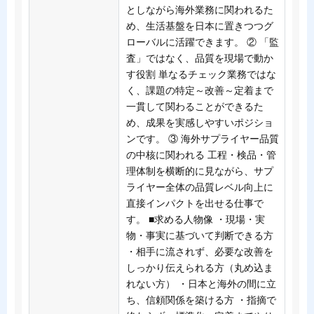
としながら海外業務に関われるた
め、生活基盤を日本に置きつつグ
ローバルに活躍できます。 ② 「監
査」ではなく、品質を現場で動か
す役割 単なるチェック業務ではな
く、課題の特定～改善～定着まで
一貫して関わることができるた
め、成果を実感しやすいポジショ
ンです。 ③ 海外サプライヤー品質
の中核に関われる 工程・検品・管
理体制を横断的に見ながら、サプ
ライヤー全体の品質レベル向上に
直接インパクトを出せる仕事で
す。 ■求める人物像 ・現場・実
物・事実に基づいて判断できる方
・相手に流されず、必要な改善を
しっかり伝えられる方（丸め込ま
れない方） ・日本と海外の間に立
ち、信頼関係を築ける方 ・指摘で