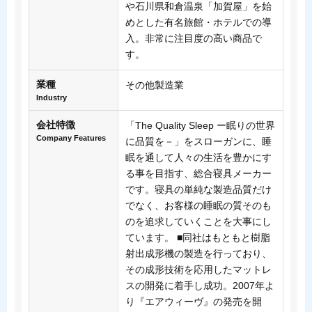
や石川県和倉温泉「加賀屋」を始
めとした有名旅館・ホテルでの導
入。非常に注目度の高い商品で
す。
業種
その他製造業
Industry
会社特徴
「The Quality Sleep ー眠りの世界
Company Features
に品質を－」をスローガンに、睡
眠を通して人々の生活を豊かにす
る事を目指す、総合寝具メーカー
です。寝具の単純な製造品質だけ
でなく、お客様の睡眠の質そのも
のを追求していくことを大事にし
ています。 ■同社はもともと樹脂
射出成形機の製造を行っており、
その成形技術を応用したマットレ
スの開発に着手し成功。2007年よ
り『エアウィーヴ』の発売を開