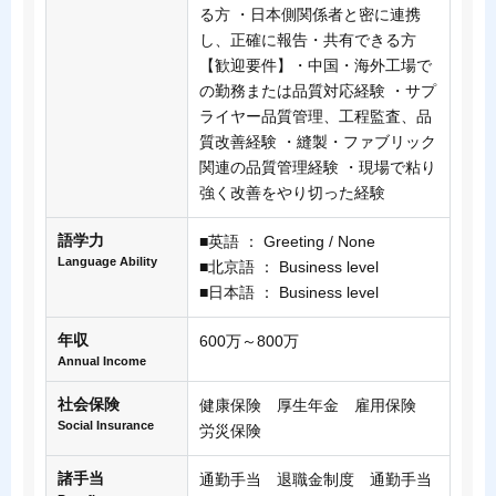
る方 ・日本側関係者と密に連携
し、正確に報告・共有できる方
【歓迎要件】・中国・海外工場で
の勤務または品質対応経験 ・サプ
ライヤー品質管理、工程監査、品
質改善経験 ・縫製・ファブリック
関連の品質管理経験 ・現場で粘り
強く改善をやり切った経験
語学力
■英語 ： Greeting / None
Language Ability
■北京語 ： Business level
■日本語 ： Business level
年収
600万～800万
Annual Income
社会保険
健康保険 厚生年金 雇用保険
Social Insurance
労災保険
諸手当
通勤手当 退職金制度 通勤手当