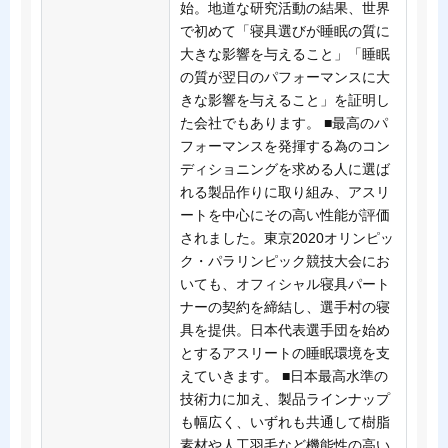
始。地道な研究活動の結果、世界
で初めて「寝具選びが睡眠の質に
大きな影響を与えること」「睡眠
の質が翌日のパフォーマンスに大
きな影響を与えること」を証明し
た会社でもあります。 ■最高のパ
フォーマンスを発揮する為のコン
ディショニングを求める人に選ば
れる製品作りに取り組み、アスリ
ートを中心にその高い性能が評価
されました。東京2020オリンピッ
ク・パラリンピック競技大会にお
いても、オフィシャル寝具パート
ナーの契約を締結し、選手村の寝
具を提供。日本代表選手団を始め
とするアスリートの睡眠環境を支
えていきます。 ■日本最高水準の
技術力に加え、製品ラインナップ
も幅広く、いずれも共通して樹脂
素材や人工羽毛など機能性の高い