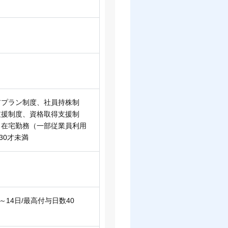
アプラン制度、社員持株制
支援制度、資格取得支援制
、在宅勤務（一部従業員利用
30才未満
14日/最高付与日数40