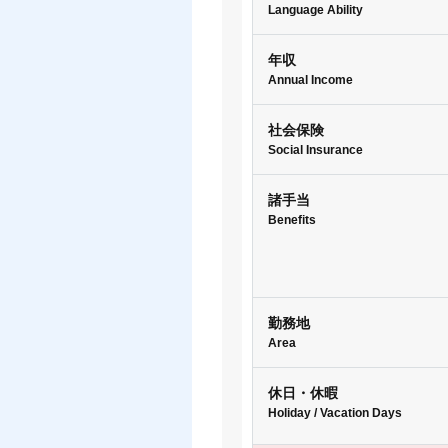
Language Ability
年収
Annual Income
社会保険
Social Insurance
諸手当
Benefits
勤務地
Area
休日・休暇
Holiday / Vacation Days