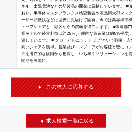
ネル、太陽電池などの新製品の開発に貢献しています。 ■
おり、半導体マスクブランクス検査装置や液晶用大型マス
ーザー顕微鏡などは世界に先駆けて開発。今では業界標準
トップシェアと、顧客からの信頼を得ています。 ■製造部
業モデルで経常利益は約25％(一般的な製造業は約5%程度)
資しています。 ■“グローバルニッチトップ”という戦略・
高いシェアを獲得。営業及びエンジニアがお客様と密にコ
ズを潜在的な段階から把握し、いち早くソリューションを
開発を可能に。
この求人に応募する
求人検索一覧に戻る