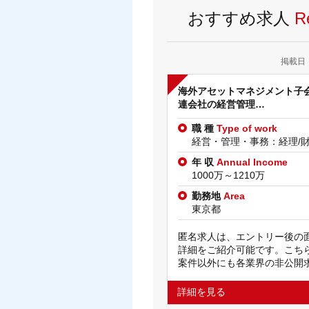
おすすめ求人
R
掲載日：2
海外アセットマネジメント子
連会社の経営管理…
職 種
Type of work
経営・管理・事務：経理/
年 収
Annual Income
1000万～1210万
勤務地
Area
東京都
匿名求人は、エントリー後の
詳細をご紹介可能です。こち
案件以外にも各業界の非公開
詳細を見る