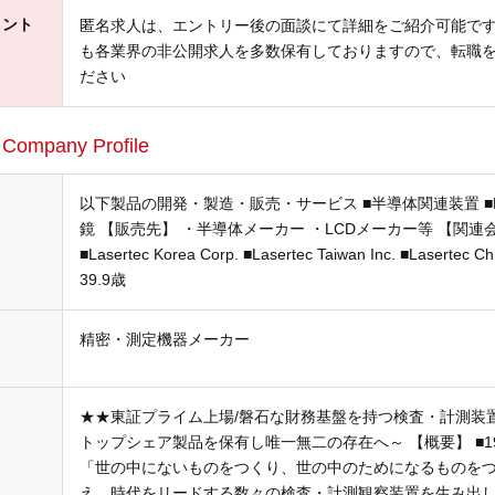
メント
匿名求人は、エントリー後の面談にて詳細をご紹介可能で
も各業界の非公開求人を多数保有しておりますので、転職
ださい
ル
Company Profile
以下製品の開発・製造・販売・サービス ■半導体関連装置 ■
鏡 【販売先】 ・半導体メーカー ・LCDメーカー等 【関連会社】 ■La
■Lasertec Korea Corp. ■Lasertec Taiwan Inc. ■Laserte
39.9歳
精密・測定機器メーカー
★★東証プライム上場/磐石な財務基盤を持つ検査・計測装
トップシェア製品を保有し唯一無二の存在へ～ 【概要】 ■1
「世の中にないものをつくり、世の中のためになるものを
え、時代をリードする数々の検査・計測観察装置を生み出