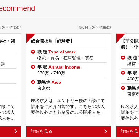
ecommend
024/10/07
掲載日：2024/06/03
会社・関
総合職採用【経験者】
【非公開
務）～中国
職 種
Type of work
物流・貿易・在庫管理：貿易
職 種
財務
経営
年 収
Annual Income
570万～740万
年 収
400
勤務地
Area
東京都
勤務
東京
匿名求人は、エントリー後の面談にて
面談にて
詳細をご紹介可能です。こちらの求人
匿名求人
らの求人
案件以外にも各業界の非公開求人を…
詳細をご
求人を…
案件以外
詳細を見る
詳細を見