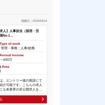
掲載日：2026/04/14
求人】人事担当（採用・労
No.1…
Type of work
・管理・事務：人事/総務
Annual Income
万～600万
地
Area
都
は、エントリー後の面談にて
紹介可能です。こちらの求人
にも各業界の非公開求人を…
る