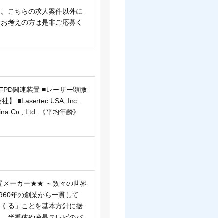
す。こちらの求人案件以外に
をお考えの方は是非ご応募く
FPD関連装置 ■レーザー顕微
sertec USA, Inc.
c China Co., Ltd. 《平均年齢》
置メーカー★★ ～数々の世界
960年の創業から一貫して
つくる」ことを基本方針に据
し、半導体や液晶テレビのパ