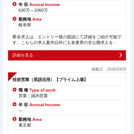
年 収
Annual Income
630万～1060万
勤務地
Area
岐阜県
匿名求人は、エントリー後の面談にて詳細をご紹介可能で
す。こちらの求人案件以外にも各業界の非公開求人を…
詳細を見る
掲載日：2026/03/25
技術営業（英語活用）【プライム上場】
職 種
Type of work
営業：国内営業
年 収
Annual Income
---
勤務地
Area
東京都