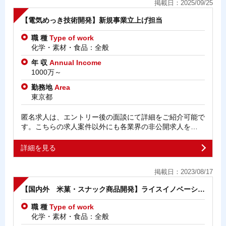
掲載日：2025/09/25
【電気めっき技術開発】新規事業立上げ担当
職 種
Type of work
化学・素材・食品：全般
年 収
Annual Income
1000万～
勤務地
Area
東京都
匿名求人は、エントリー後の面談にて詳細をご紹介可能で
す。こちらの求人案件以外にも各業界の非公開求人を…
詳細を見る
掲載日：2023/08/17
【国内外 米菓・スナック商品開発】ライスイノベーシ…
職 種
Type of work
化学・素材・食品：全般