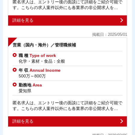
匿名求人は、エントリー後の面談にて詳細をご紹介可能で
す。こちらの求人案件以外にも各業界の非公開求人を…
詳細を見る
掲載日：2025/05/01
営業（国内・海外）／管理職候補
職 種
Type of work
化学・素材・食品：全般
年 収
Annual Income
500万～800万
勤務地
Area
愛知県
匿名求人は、エントリー後の面談にて詳細をご紹介可能で
す。こちらの求人案件以外にも各業界の非公開求人を…
詳細を見る