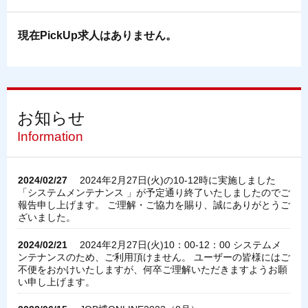
現在PickUp求人はありません。
お知らせ
Information
2024/02/27
2024年2月27日(火)の10-12時に実施しました
「システムメンテナンス 」が予定通り終了いたしましたのでご
報告申し上げます。 ご理解・ご協力を賜り、誠にありがとうご
ざいました。
2024/02/21
2024年2月27日(火)10：00-12：00 システムメ
ンテナンスのため、ご利用頂けません。 ユーザーの皆様にはご
不便をおかけいたしますが、何卒ご理解いただきますようお願
い申し上げます。