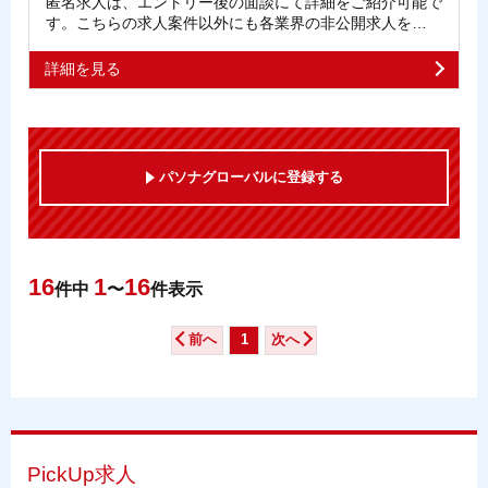
匿名求人は、エントリー後の面談にて詳細をご紹介可能で
す。こちらの求人案件以外にも各業界の非公開求人を…
詳細を見る
パソナグローバルに登録する
16
1
16
件中
〜
件表示
前へ
1
次へ
PickUp求人