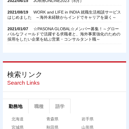
2022/06/15
JOB博ONLINE2023（8月）
2021/08/19
WORK and LIFE in INDIA 就職生活相談サービス
はじめました ～海外未経験からインドでキャリアを築く～
2021/01/07
☆PASONA GLOBAL☆メンバー募集！～グロー
バルなフィールドで活躍する求職者と、海外事業強化のための
採用をしたい企業を結ぶ営業・コンサルタント職～
検索リンク
Search Links
勤務地
職種
語学
北海道
青森県
岩手県
宮城県
秋田県
山形県