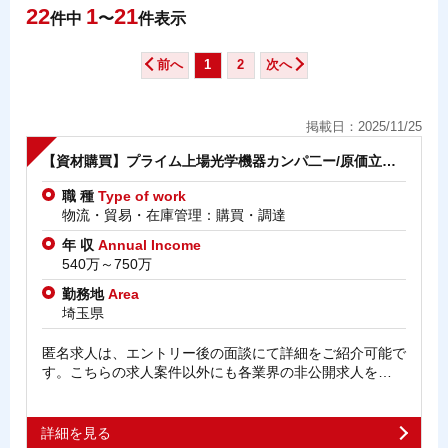
22
1
21
件中
〜
件表示
前へ
1
2
次へ
掲載日：2025/11/25
【資材購買】プライム上場光学機器カンパ二ー/原価立…
職 種
Type of work
物流・貿易・在庫管理：購買・調達
年 収
Annual Income
540万～750万
勤務地
Area
埼玉県
匿名求人は、エントリー後の面談にて詳細をご紹介可能で
す。こちらの求人案件以外にも各業界の非公開求人を…
詳細を見る