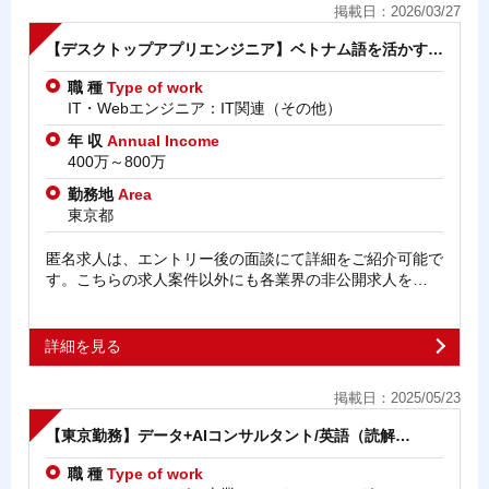
掲載日：2026/03/27
【デスクトップアプリエンジニア】ベトナム語を活かす…
職 種
Type of work
IT・Webエンジニア：IT関連（その他）
年 収
Annual Income
400万～800万
勤務地
Area
東京都
匿名求人は、エントリー後の面談にて詳細をご紹介可能で
す。こちらの求人案件以外にも各業界の非公開求人を…
詳細を見る
掲載日：2025/05/23
【東京勤務】データ+AIコンサルタント/英語（読解…
職 種
Type of work