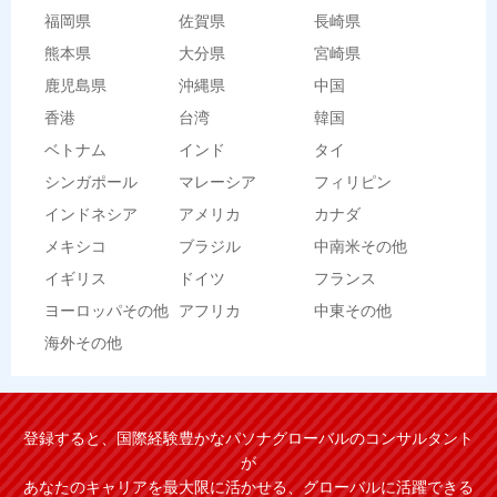
福岡県
佐賀県
長崎県
熊本県
大分県
宮崎県
鹿児島県
沖縄県
中国
香港
台湾
韓国
ベトナム
インド
タイ
シンガポール
マレーシア
フィリピン
インドネシア
アメリカ
カナダ
メキシコ
ブラジル
中南米その他
イギリス
ドイツ
フランス
ヨーロッパその他
アフリカ
中東その他
海外その他
登録すると、国際経験豊かなパソナグローバルのコンサルタント
が
あなたのキャリアを最大限に活かせる、グローバルに活躍できる