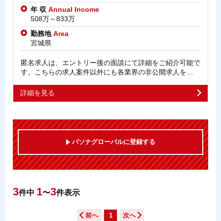
年 収
Annual Income
508万～833万
勤務地
Area
宮城県
匿名求人は、エントリー後の面談にて詳細をご紹介可能で
す。こちらの求人案件以外にも各業界の非公開求人を…
詳細を見る
パソナグローバルに登録する
3
1
3
件中
〜
件表示
前へ
1
次へ