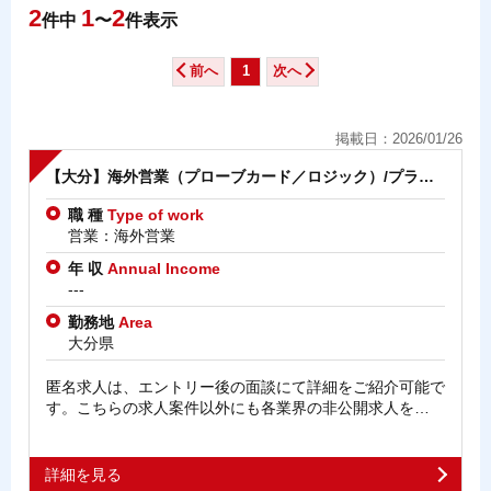
2
1
2
件中
〜
件表示
前へ
1
次へ
掲載日：2026/01/26
【大分】海外営業（プローブカード／ロジック）/プラ…
職 種
Type of work
営業：海外営業
年 収
Annual Income
---
勤務地
Area
大分県
匿名求人は、エントリー後の面談にて詳細をご紹介可能で
す。こちらの求人案件以外にも各業界の非公開求人を…
詳細を見る